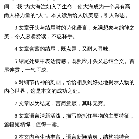
间，“我”为大海注如入了生命，使大海成为一个具有高
尚人格力量的“人”。本文读后给人以美感，引人深思。
3.文章开头与结尾时的诗化语言，充满想象与韵律之
美，令人愿读爱读，不忍释手。
4.文章含蓄的结尾，既点题，又耐人寻味。
5.结尾处集中表达情感，既照应开头又总结全文。首
尾连贯，一气呵成。
6.对细节传神的刻画，恰恰相反到好处地揭示人物的
内心世界，这是本文的成功之处。
7.文章以为结尾，言简意赅，其味无穷。
8.文章语言清新活泼，描写能抓住事物的主要特征，
篇幅短精悍，值得一读。
9.本文内容生动丰富，语言新颖清爽，结构独特合